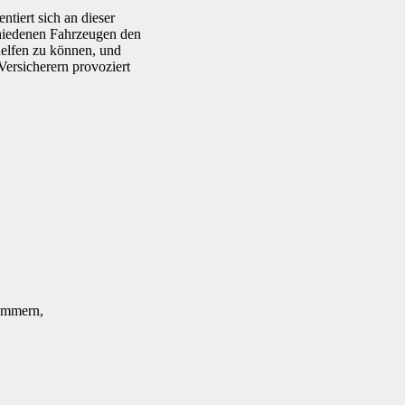
ntiert sich an dieser
chiedenen Fahrzeugen den
helfen zu können, und
ersicherern provoziert
Kammern,