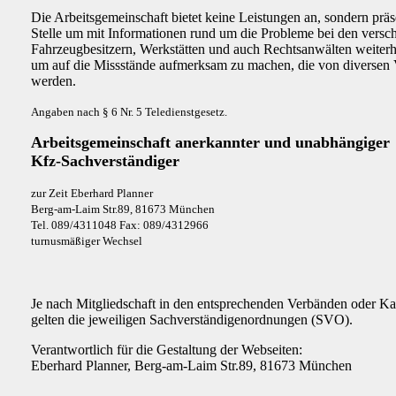
Die Arbeitsgemeinschaft bietet keine Leistungen an, sondern präse
Stelle um mit Informationen rund um die Probleme bei den vers
Fahrzeugbesitzern, Werkstätten und auch Rechtsanwälten weiter
um auf die Missstände aufmerksam zu machen, die von diversen V
werden.
Angaben nach § 6 Nr. 5 Teledienstgesetz.
Arbeitsgemeinschaft anerkannter und unabhängiger
Kfz-Sachverständiger
zur Zeit Eberhard Planner
Berg-am-Laim Str.89, 81673 München
Tel. 089/4311048 Fax: 089/4312966
turnusmäßiger Wechsel
Je nach Mitgliedschaft in den entsprechenden Verbänden oder 
gelten die jeweiligen Sachverständigenordnungen (SVO).
Verantwortlich für die Gestaltung der Webseiten:
Eberhard Planner, Berg-am-Laim Str.89, 81673 München